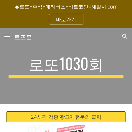
🔥로또+주식+메타버스+비트코인=해알사.com
Skip to main content
Skip to navigation
바로가기
로또훈
로또1030회
24시간 각종 광고제휴문의 클릭