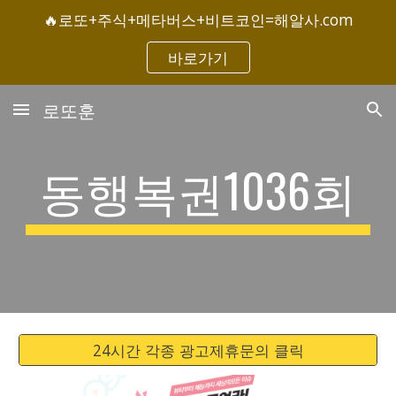
🔥로또+주식+메타버스+비트코인=해알사.com
Skip to main content
Skip to navigation
바로가기
로또훈
동행복권1036회
24시간 각종 광고제휴문의 클릭