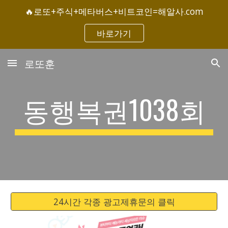
🔥로또+주식+메타버스+비트코인=해알사.com
Skip to main content
Skip to navigation
바로가기
로또훈
동행복권1038회
24시간 각종 광고제휴문의 클릭