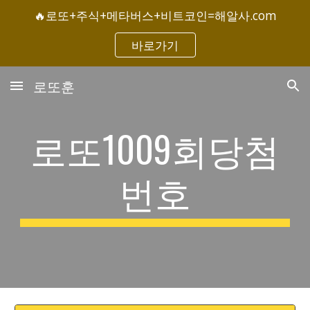
🔥로또+주식+메타버스+비트코인=해알사.com
Skip to main content
Skip to navigation
바로가기
로또훈
로또1009회당첨
번호