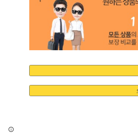
Google Sites
Report abuse