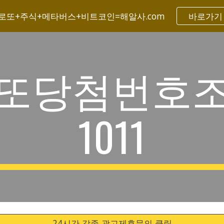
로또+주식+메타버스+비트코인=해알사.com
바로가기
ip to main content
Skip to navigat
또당첨번호
1011
24시간 각종 광고제휴문의 클릭