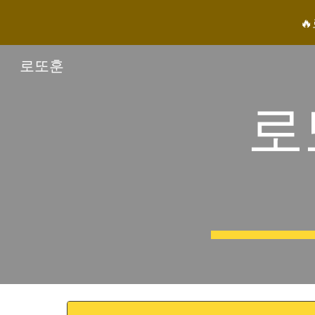

Sk
로또훈
로