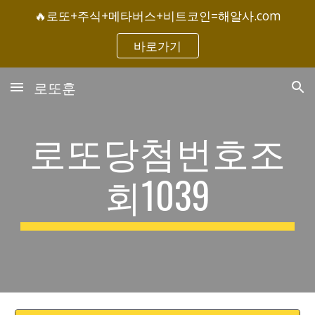
🔥로또+주식+메타버스+비트코인=해알사.com
Skip to main content
Skip to navigation
바로가기
로또훈
로또당첨번호조
회1039