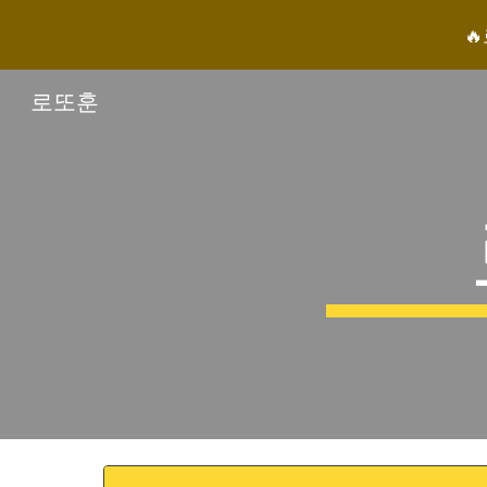

Sk
로또훈