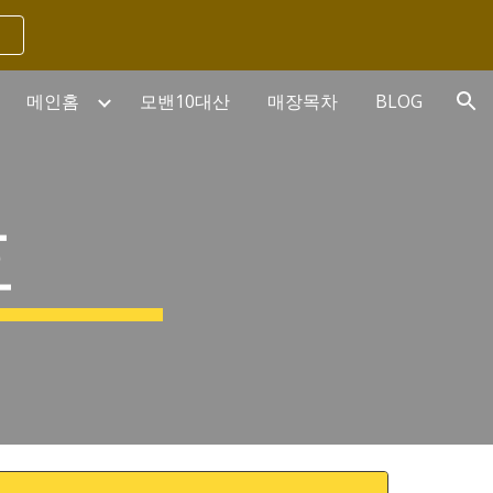
ion
메인홈
모밴10대산
매장목차
BLOG
호