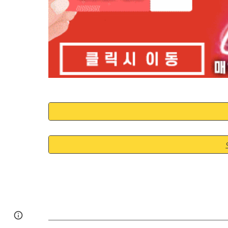
Google Sites
Report abuse