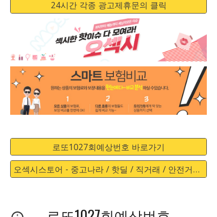
24시간 각종 광고제휴문의 클릭
로또1027회예상번호 바로가기
오섹시스토어 - 중고나라 / 핫딜 / 직거래 / 안전거래 바로가기
로또1027회예상번호