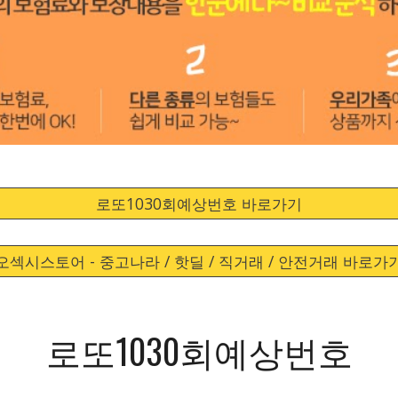
로또1030회예상번호 바로가기
오섹시스토어 - 중고나라 / 핫딜 / 직거래 / 안전거래 바로가
로또1030회예상번호