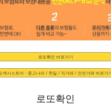
로또확인 바로가기
오섹시스토어 - 중고나라 / 핫딜 / 직거래 / 안전거래 바로가
로또확인