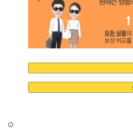
Google Sites
Report abuse