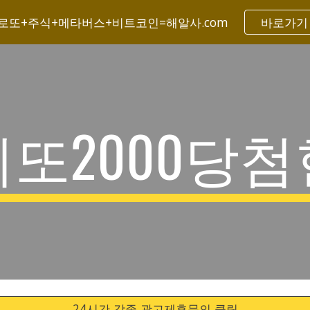
로또+주식+메타버스+비트코인=해알사.com
바로가기
ip to main content
Skip to navigat
또2000당
24시간 각종 광고제휴문의 클릭