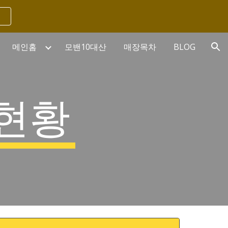
ion
메인홈
모밴10대산
매장목차
BLOG
첨현황