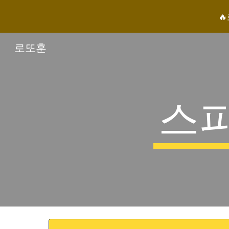

Sk
로또훈
스피