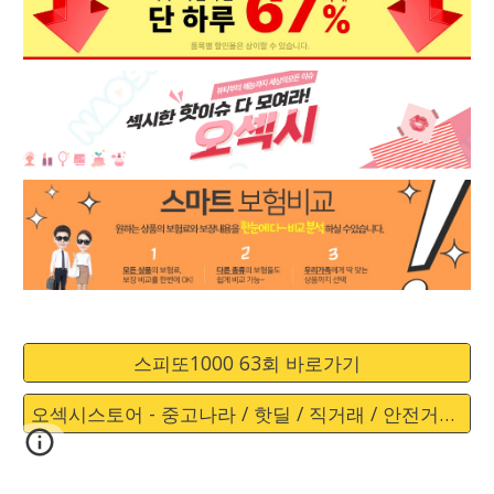
스피또1000 63회 바로가기
오섹시스토어 - 중고나라 / 핫딜 / 직거래 / 안전거래 바로가기