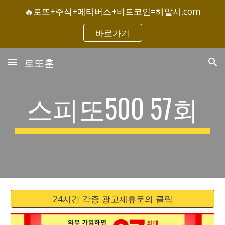
🔥로또+주식+메타버스+비트코인=해알사.com
Skip to main content
Skip to navigation
바로가기
로또훈
스피또500 57회
24시간 각종 광고제휴문의 클릭