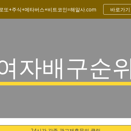
로또+주식+메타버스+비트코인=해알사.com
바로가기
ip to main content
Skip to navigat
여자배구순
24시간 각종 광고제휴문의 클릭