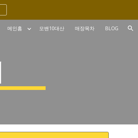
ion
메인홈
모밴10대산
매장목차
BLOG
위