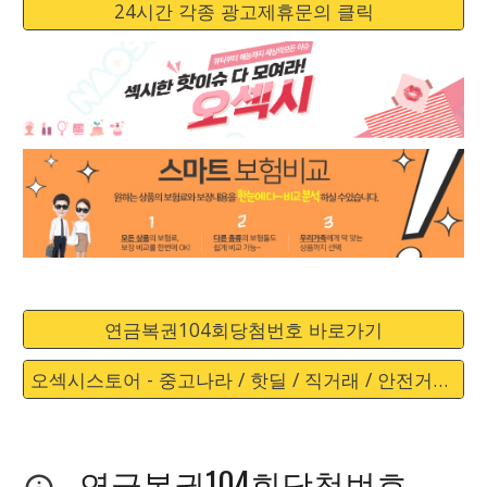
24시간 각종 광고제휴문의 클릭
연금복권104회당첨번호 바로가기
오섹시스토어 - 중고나라 / 핫딜 / 직거래 / 안전거래 바로가기
연금복권104회당첨번호