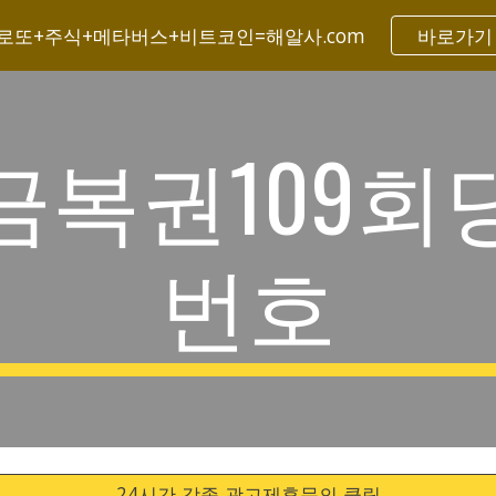
로또+주식+메타버스+비트코인=해알사.com
바로가기
ip to main content
Skip to navigat
금복권109회
번호
24시간 각종 광고제휴문의 클릭