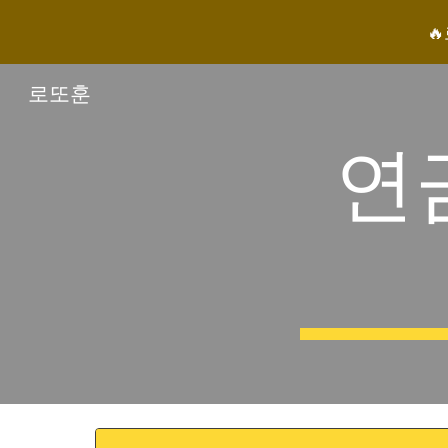

Sk
로또훈
연