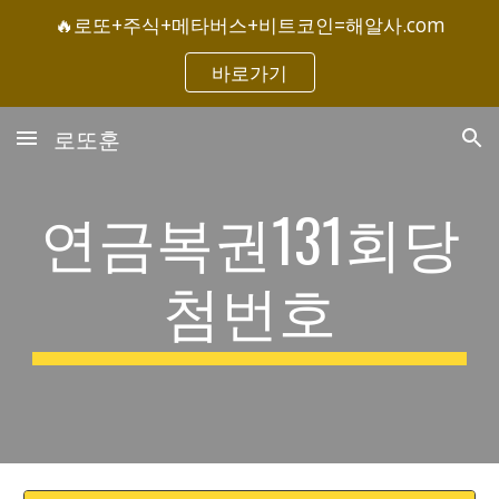
🔥로또+주식+메타버스+비트코인=해알사.com
Skip to main content
Skip to navigation
바로가기
로또훈
연금복권131회당
첨번호