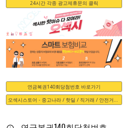
24시간 각종 광고제휴문의 클릭
연금복권140회당첨번호 바로가기
오섹시스토어 - 중고나라 / 핫딜 / 직거래 / 안전거래 바로가기
연금복권140회당첨번호