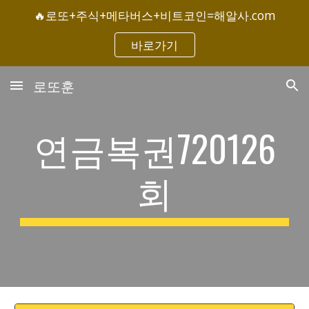
🔥로또+주식+메타버스+비트코인=해알사.com
Skip to main content
Skip to navigation
바로가기
로또훈
연금복권72012
6
회