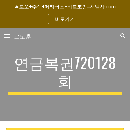
🔥로또+주식+메타버스+비트코인=해알사.com
Skip to main content
Skip to navigation
바로가기
로또훈
연금복권72012
8
회