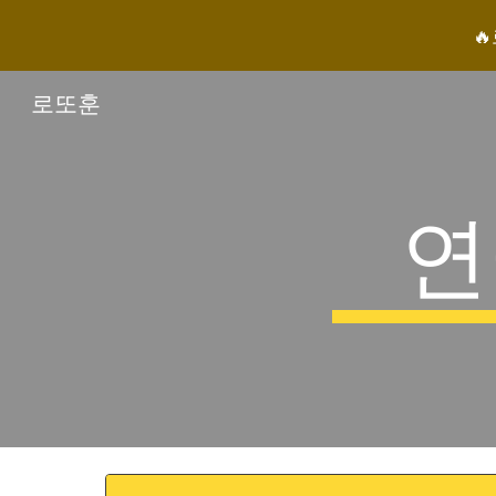

Sk
로또훈
연