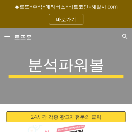
🔥로또+주식+메타버스+비트코인=해알사.com
Skip to main content
Skip to navigation
바로가기
로또훈
분석파워볼
24시간 각종 광고제휴문의 클릭