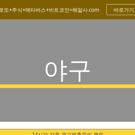
로또+주식+메타버스+비트코인=해알사.com
바로가기
ip to main content
Skip to navigat
야구
24시간 각종 광고제휴문의 클릭