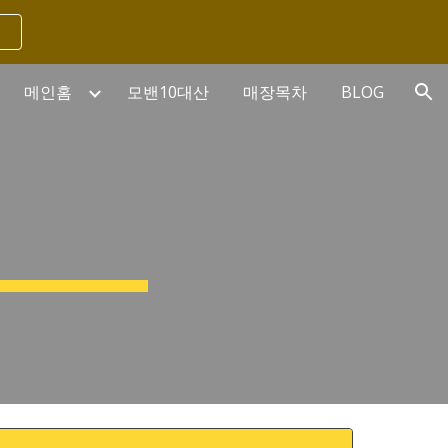
ion
메인홈
모밴10대산
매장목차
BLOG