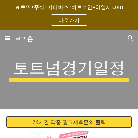
🔥로또+주식+메타버스+비트코인=해알사.com
Skip to main content
Skip to navigation
바로가기
로또훈
토트넘경기일정
24시간 각종 광고제휴문의 클릭