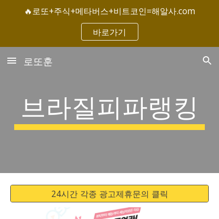
🔥로또+주식+메타버스+비트코인=해알사.com
Skip to main content
Skip to navigation
바로가기
로또훈
브라질피파랭킹
24시간 각종 광고제휴문의 클릭