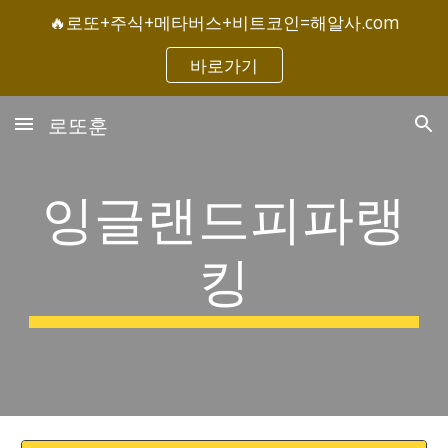
🔥로또+주식+메타버스+비트코인=해알사.com
Skip to main content
Skip to navigation
바로가기
로또훈
잉글랜드피파랭
킹