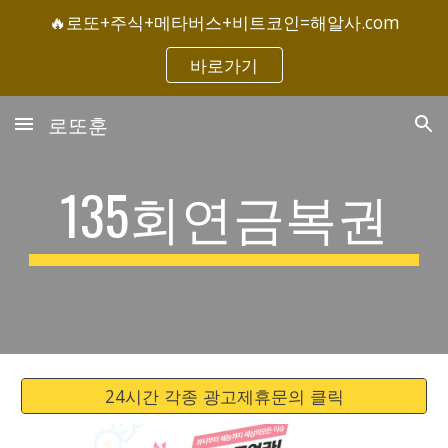
🔥로또+주식+메타버스+비트코인=해알사.com
Skip to main content
Skip to navigation
바로가기
로또훈
135회연금복권
24시간 각종 광고제휴문의 클릭