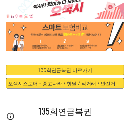
135회연금복권 바로가기
오섹시스토어 - 중고나라 / 핫딜 / 직거래 / 안전거래 바로가기
135회연금복권