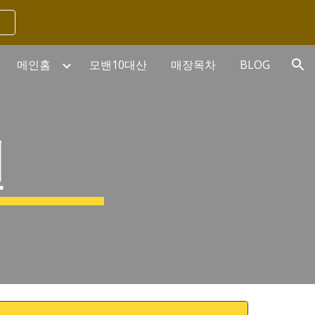
ion
메인홈
모밴10대산
매장목차
BLOG
권