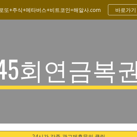
로또+주식+메타버스+비트코인=해알사.com
바로가기
ip to main content
Skip to navigat
45회연금복
24시간 각종 광고제휴문의 클릭