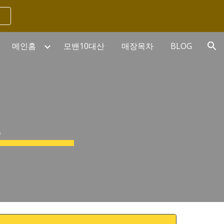
ion
메인홈
모밴10대산
매장목차
BLOG
권