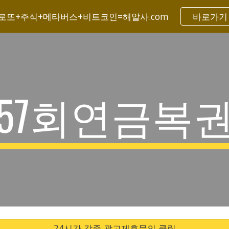
로또+주식+메타버스+비트코인=해알사.com
바로가기
ip to main content
Skip to navigat
57회연금복
24시간 각종 광고제휴문의 클릭