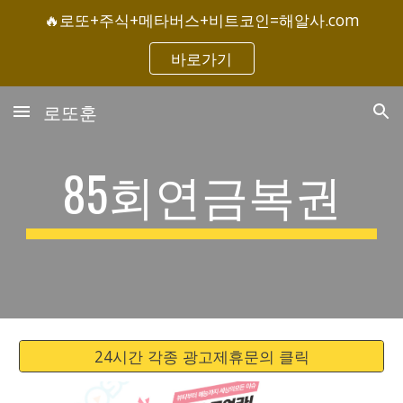
🔥로또+주식+메타버스+비트코인=해알사.com
Skip to main content
Skip to navigation
바로가기
로또훈
85회연금복권
24시간 각종 광고제휴문의 클릭