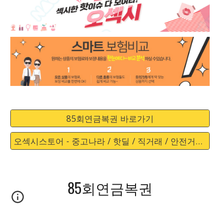
85회연금복권 바로가기
오섹시스토어 - 중고나라 / 핫딜 / 직거래 / 안전거래 바로가기
85회연금복권